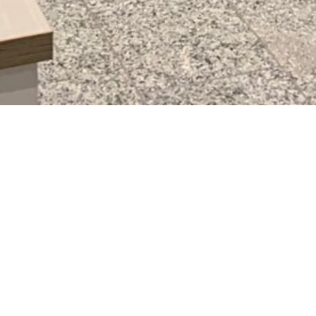
Impressum
Hausanschrift:
Michaela & Peter Wildemann
Am Hohen Feld 3
D-61352 Bad Homburg
Ferienwohnung:
Am Hohen Feld 1
61352 Bad Homburg/Ober Erlenbach
Tel.: 06172-458455